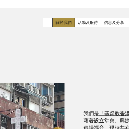
關於我們
活動及服侍
信息及分享
​關於我們
我們是
「基督教香
藉著設立堂會、興
傳揚福音。現時共