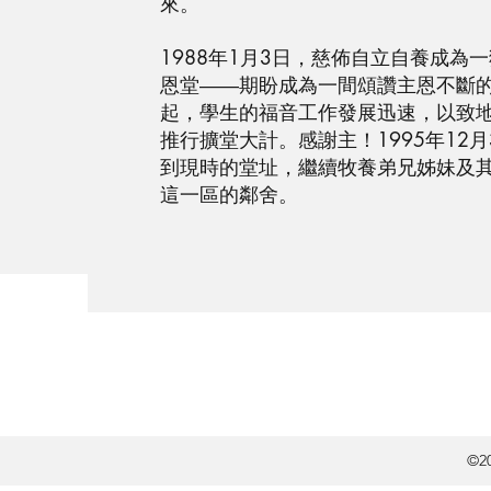
來。
1988年1月3日，慈佈自立自養成為
恩堂――期盼成為一間頌讚主恩不斷
起，學生的福音工作發展迅速，以致
推行擴堂大計。感謝主！1995年12
到現時的堂址，繼續牧養弟兄姊妹及
這一區的鄰舍。
©20