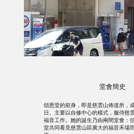
堂會簡史
頌恩堂的前身，即是慈雲山佈道所，成立
日。主要以自修中心的模式，服侍慈
福音工作。她的誕生乃由兩間堂會：
堂共同看見慈雲山區廣大的福音禾場