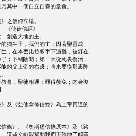
堂乃其中一個自立自養的堂會。
經》之信仰立場。
《使徒信經》
父，創造天地的主。
帝的獨生子，我們的主；因著聖靈成
所生；在本丟比拉多手下遇難，被釘在
葬了；下到陰間；第三天從死裏復活；
不能的父上帝的右邊；將來要從那裏降
人。
督教會，聖徒相通；罪得赦免；肉身復
門。
經》及《亞他拿修信經》為上帝真道的
。
宗信條》、《奧斯堡信條原本》及《路
》，這些文獻能幫助我們正確地了解基