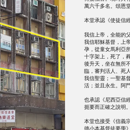
萬六千多名。頌恩
本堂承認《使徒信
我信上帝，全能的
我信耶穌基督，上
孕，從童女馬利亞
十字架上，死了，
後升天，坐在無所
臨，審判活人、死
我信聖靈；一聖基
活；並且永生。阿
也承認《尼西亞信
扼要而正確之說明
本堂也接受《信義
德小本基督徒要學