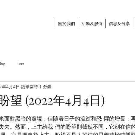
關於我們
活動及服侍
信息及分享
ing
Lent
22年4月4日
讀畢需時 1 分鐘
望 (2022年4月4日)
來面對黑暗的處境，但隨著日子的流逝和恐 懼的增長，
失去。然而，上主給我 們的盼望則截然不同，它刻在信
 界，它是源自於上主。盼望不是人單純的思想積極或樂觀