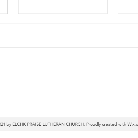
信徒須行道
教會
21 by ELCHK PRAISE LUTHERAN CHURCH. Proudly created with
Wix.