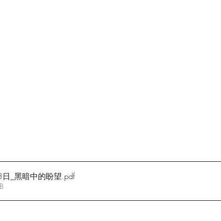
03日_黑暗中的盼望
.pdf
B