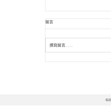
留言
撰寫留言......
把福音傳給未信的人
©20