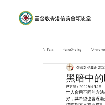
基督教香港信義會頌恩堂
All Posts
PastorSharing
OtherShar
頌恩堂 信義會
20
黑暗中的盼
已更新：
2022年4月5日
世人會用不同的方法
好，其希望也會逐漸
這盼望不是來自這世