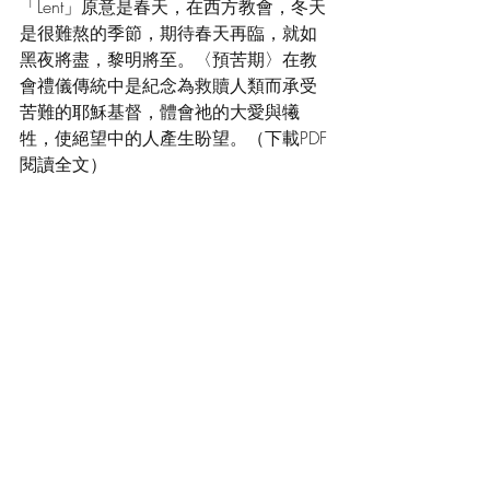
「Lent」原意是春天，在西方教會，冬天
是很難熬的季節，期待春天再臨，就如
黑夜將盡，黎明將至。〈預苦期〉在教
會禮儀傳統中是紀念為救贖人類而承受
苦難的耶穌基督，體會祂的大愛與犧
牲，使絕望中的人產生盼望。（下載PDF
閱讀全文）