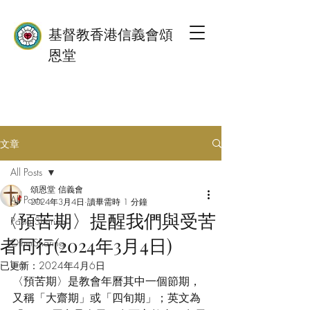
基督教香港信義會頌
恩堂
文章
All Posts
頌恩堂 信義會
All Posts
2024年3月4日
讀畢需時 1 分鐘
〈預苦期〉提醒我們與受苦
PastorSharing
者同行(2024年3月4日)
OtherSharing
Lent
已更新：
2024年4月6日
〈預苦期〉是教會年曆其中一個節期，
又稱「大齋期」或「四旬期」；英文為