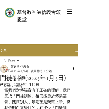
基督教香港信義會頌
恩堂
文章
All Posts
頌恩堂 信義會
All Posts
2023年1月4日
讀畢需時 1 分鐘
門徒訓練(2023年1月3日)
PastorSharing
已更新：
2023年1月12日
OtherSharing
當我們對傳福音有了正確的理解，我們
Lent
完成「門徒訓練」後便能勇於傳揚福
音、關懷別人，最期望是榮耀上帝。當
我們明白這些目的，在接受「門徒訓