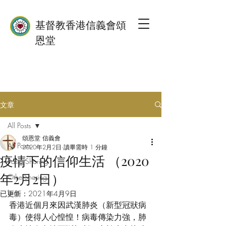
基督教香港信義會頌
恩堂
文章
All Posts
頌恩堂 信義會
All Posts
2020年2月2日
讀畢需時 1 分鐘
疫情下的信仰生活 （2020
PastorSharing
年2月2日）
OtherSharing
Lent
已更新：
2021年4月9日
香港近個月來因武漢肺炎（新型冠狀病
毒）使得人心惶惶！病毒傳染力強，肺