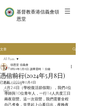
基督教香港信義會頌
恩堂
文章
All Posts
頌恩堂 信義會
All Posts
2024年5月8日
讀畢需時 1 分鐘
憑信前行(2024年5月8日)
PastorSharing
已更新：
2024年6月4日
OtherSharing
4月2-4日（學校復活節假期），我們4位
Lent
導師與10位青年人，一行14人共度三日
兩夜宿營。這一次宿營，我們需要全程
自己煮食，並早起上山看日出，夜晚夜