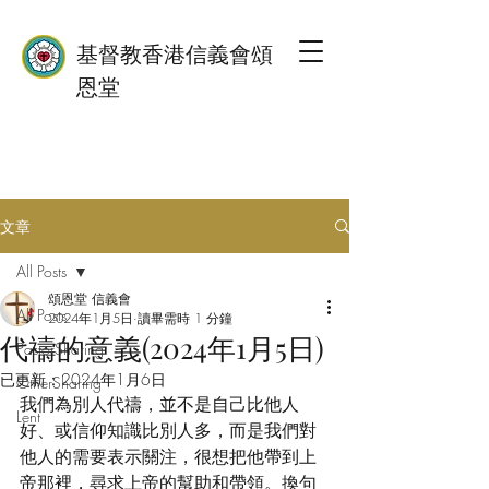
基督教香港信義會頌
恩堂
文章
All Posts
頌恩堂 信義會
All Posts
2024年1月5日
讀畢需時 1 分鐘
代禱的意義(2024年1月5日)
PastorSharing
已更新：
2024年1月6日
OtherSharing
我們為別人代禱，並不是自己比他人
Lent
好、或信仰知識比別人多，而是我們對
他人的需要表示關注，很想把他帶到上
帝那裡，尋求上帝的幫助和帶領。換句